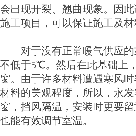
会出现开裂、翘曲现象。因此
施工项目，可以保证施工及材
对于没有正常暖气供应的家
不低于5℃。然后在此基础上
窗。由于许多材料遭遇寒风时
材料的美观程度，所以，永发
窗，挡风隔温，安装时更要留
也能有效调节室温。