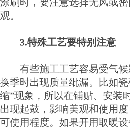
涂刷时，要注意选择无风或密
观。
3.特殊工艺要特别注意
有些施工工艺容易受气候影
换季时出现质量纰漏。比如瓷
缩”现象，所以在铺贴、安装
出现起鼓，影响美观和使用度
可使用程度。如果开用取暖设