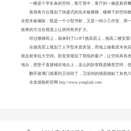
一楼是个窄长条的空间，客厅居中，客厅的一侧是厨房餐厅
靠墙角方位规划了快捷式的实木板楼梯，楼梯下的空间都利
全部木板搁架，既是一个小型书柜，又是一间小工作室，用
效果的方法在视觉上让房间有所扩大。
经过楼梯而上，就来到了LOFT挑高层上，挑高二楼安置
在挑高层上规划了人字型木质房顶，而地上铺着原木色实木
面反射来拉大空间。卧室里规划了简练的窗户，让空间具有
地台，把垫子直接铺在地台上，这么的卧室既是睡觉空间，
翻开玻璃门就看到卫浴间了，卫浴间的墙面铺贴了灰色六边
永发保险柜
官网 http://www.yongfash.com