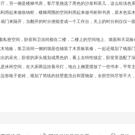
，另一侧是楼梯书房，客厅里挑选了黑色的沙发和茶几，这么给浅色系
用起来做收纳柜，楼梯周围的空间利用起来做书柜和书房，原木色实木
一扇门来隔开，当翻开的时分便能变成一个工作台，关上的时分则仅仅一
着私密空间，卧室和卫浴间都在二楼，二楼上的空间地上、墙面和天花板
地板，靠卫浴间一侧的墙面也铺装了木质板装修，一起还规划了镜面门
杰出的采光，卧室的床头规划成黑色的，看上去特性镇定，卧室里选配了
也是休闲空间，在大床两边挂着吊灯，地台上搁置摆放了一些书本，平常
形格子瓷砖，规划了简练的挂壁盥洗台和置物架，全部空间尽管不大，